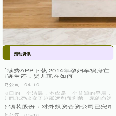
滚动资讯
新疆证券官网 深圳出台“进口十条” 打造大宗商品进口聚集
区
北京实盘配资平台
03-31
r 3月30日，深圳市发布《促进外贸提质增效三年行动计划出口深
圳专项措施》（下称进口十条），围绕十大核心领域推出专项举措
银河配资 周朝分封制的兴起与衰落，重赏王公贵族，庞大
王国由此诞生