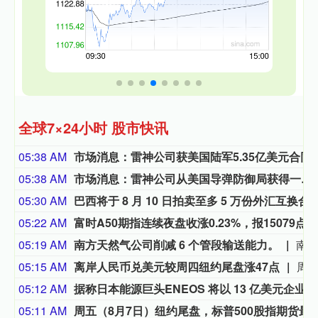
全球7×24小时 股市快讯
05:38 AM
市场消息：雷神公司获美国陆军5.35
05:38 AM
市场消息：雷神公司从美国导弹防御局获得一份价值7.45亿美元的合同。
05:30 AM
巴西将于 8 月 10 日拍卖至多 5 万
05:22 AM
富时A50期指连续夜盘收涨0.23%，报15079点。
05:19 AM
南方天然气公司削减 6 个管段输送能力。
南方天然气公司削减 6 个管段输送能
05:15 AM
离岸人民币兑美元较周四纽约尾盘涨47点
周五（8月7日）纽约尾盘（周六北京时间04:59），离岸人民币（CNH）兑美元报6.7429元，较周四纽约尾盘涨47点，日内整体交投于6.75
05:12 AM
据称日本能源巨头ENEOS 将以 13 亿美元企业价值收购 TPC 集团。
05:11 AM
周五（8月7日）纽约尾盘，标普500股指期货最终涨0.56%，道指期货涨0.24%，纳斯达克100股指期