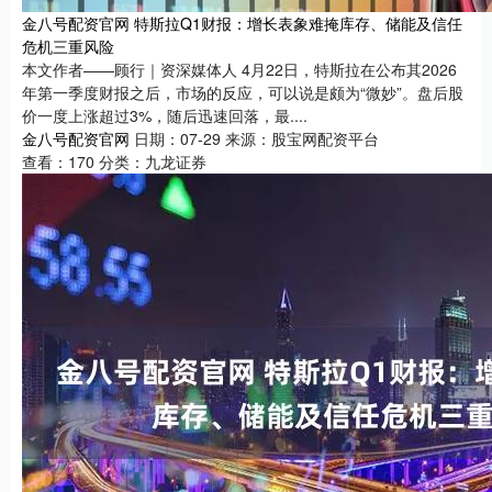
金八号配资官网 特斯拉Q1财报：增长表象难掩库存、储能及信任
危机三重风险
本文作者——顾行｜资深媒体人 4月22日，特斯拉在公布其2026
年第一季度财报之后，市场的反应，可以说是颇为“微妙”。盘后股
价一度上涨超过3%，随后迅速回落，最....
金八号配资官网
日期：07-29
来源：股宝网配资平台
查看：
170
分类：
九龙证券