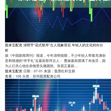
股来宝配资 清明节“花式祭拜”古人现象背后 年轻人的文化转向分
析
据《中国新闻周刊》报道，今年清明假期，不少年轻人带着充满创
意和情感的“伴手礼”去墓前祭拜古人： 曹操墓前摆满了布洛芬，因
为人们关心他生前饱受头痛困扰。张居正墓前....
股来宝配资
日期：07-01
来源：股票杠杆交易
查看：
105
分类：
苏州股票配资公司