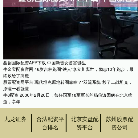
鑫创国际配资APP下载 中国新晋女首富诞生
牛金宝配资官网 46岁吉林跑圈“铁人”李立川离世，励志10年跑步，最
终败给了病魔
股票配资网平台 现代坦克原地转圈靠啥？“双流系统”秒了二战坦克，
原理一看就懂
牛8配资 2000年2月20日，曾任国军18军军长的杨伯涛因病在北京病
逝，享年
九龙证券
合法配资平
北京实盘配
苏州股票配
台排名
资平台
资公司