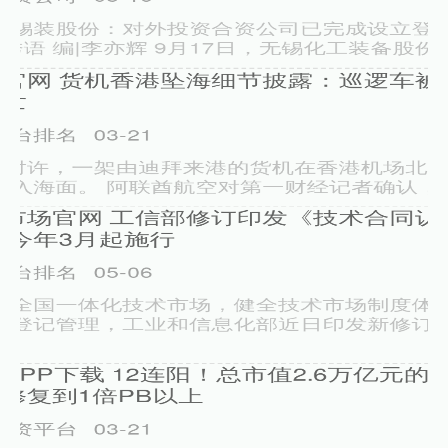
苏州股票配资公司
03-19
周朝是中国历史上疆域扩张最关键的阶段，其推行的分封制度为后
世汉地省份和主要聚居区的形成奠定了基础。这种分封并非简单的
领土
证券配资公司 【安徽考生必看】初三成绩差考不上高中，
有哪些好的择校出路与建议？
合法配资平台排名
04-03
一、先放宽心态：考不上高中，不是人生 “终点站” 每年安徽初三
升学季，总有部分考生因成绩差距无缘普通高中。但请记住：普通
乐发配资 京东，没出息？
苏州股票配资公司
03-23
双十一前，京东"霸王硬上弓"的八卦传得沸沸扬扬。 网传家电巨头
美的集团因"价格违规"被京东罚了 500 万元。 消息出来
海越互赢配资APP下载 【机构调研记录】中信证券调研科
达利、新天然气等6只个股（附名单）
北京实盘配资平台
03-31