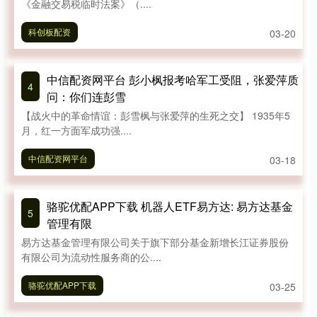
《金融交易税临时法案》（....
科创板配资
03-20
中信配资网平台 彭小枫报考哈军工受阻，张爱萍质
4
问：你们连彭雪
【战火中的革命情谊：彭雪枫与张爱萍的生死之交】 1935年5
月，红一方面军成功强....
中信配资网平台
03-18
骆驼优配APP下载 机器人ETF易方达: 易方达基金
5
管理有限
易方达基金管理有限公司关于旗下部分基金新增长江证券股份
有限公司为流动性服务商的公....
骆驼优配APP下载
03-25