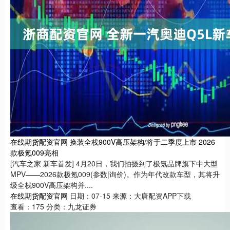
在线期货配资官网 换装全栈900V高压架构/将于二季度上市 2026
款极氪009亮相
[汽车之家 新车首发] 4月20日，我们拍摄到了极氪品牌旗下中大型
MPV——2026款极氪009(参数|询价)。作为年代改款车型，其将升
级全栈900V高压架构并....
在线期货配资官网
日期：07-15
来源：大唐配资APP下载
查看：
175
分类：
九龙证券