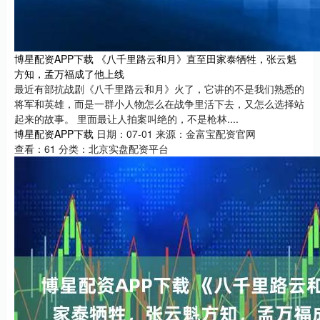
博星配资APP下载 《八千里路云和月》直至田家泰牺牲，张云魁
方知，孟万福成了他上线
最近有部抗战剧《八千里路云和月》火了，它讲的不是我们熟悉的
将军和英雄，而是一群小人物怎么在战争里活下去，又怎么选择站
起来的故事。 里面最让人拍案叫绝的，不是枪林....
博星配资APP下载
日期：07-01
来源：金富宝配资官网
查看：
61
分类：
北京实盘配资平台